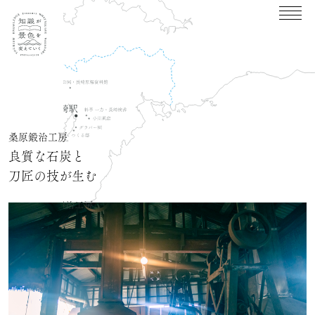
桑原鍛治工房
良質な石炭と
刀匠の技が生む