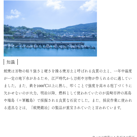
知識
蚊焼は刃物の粘り強さと硬さを操る焼刃土と呼ばれる良質の土と、一年中温度
が一定の地下水があるため、江戸時代から刀剣や刃物が作られるのに適してい
ました。また、鉄を1000℃以上に熱し、叩くことで強度を高める庖丁づくりに
欠かせないのが火力。明治以降、燃料として使われていたのが長崎市沖の髙島
や端島（＝軍艦島）で採掘される良質な石炭でした。また、採炭作業に使われ
る道具などは、「蚊焼鍛冶」の製品が重宝されていたと言われています。