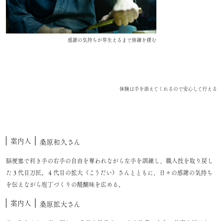
感謝の気持ちが芽生えるまで修練を積む
体験は手を添えてくれるので安心して行える
案内人
桑原和久さん
脳梗塞で利き手の右手の自由を奪われながら左手を訓練し、職人技を取り戻し
た３代目刀匠。４代目の拡大（こうだい）さんとともに、日々の感謝の気持ち
を伝えながら庖丁づくりの醍醐味を広める。
案内人
桑原拡大さん