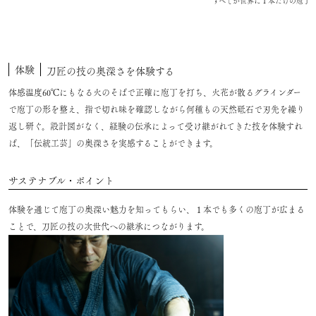
すべてが世界に１本だけの庖丁
体験
刀匠の技の奥深さを体験する
体感温度60℃にもなる火のそばで正確に庖丁を打ち、火花が散るグラインダー
で庖丁の形を整え、指で切れ味を確認しながら何種もの天然砥石で刃先を繰り
返し研ぐ。設計図がなく、経験の伝承によって受け継がれてきた技を体験すれ
ば、「伝統工芸」の奥深さを実感することができます。
サステナブル・ポイント
体験を通じて庖丁の奥深い魅力を知ってもらい、１本でも多くの庖丁が広まる
ことで、刀匠の技の次世代への継承につながります。