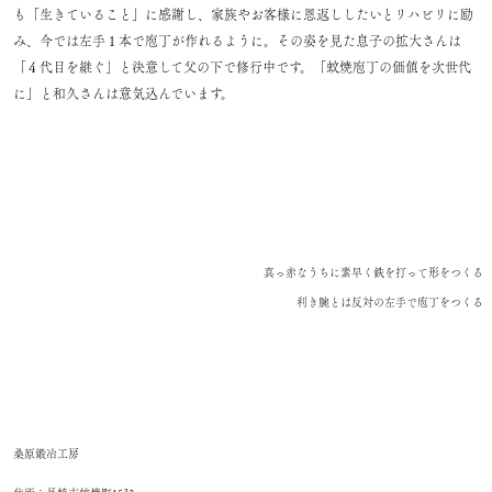
も「生きていること」に感謝し、家族やお客様に恩返ししたいとリハビリに励
み、今では左手１本で庖丁が作れるように。その姿を見た息子の拡大さんは
「４代目を継ぐ」と決意して父の下で修行中です。「蚊焼庖丁の価値を次世代
に」と和久さんは意気込んでいます。
真っ赤なうちに素早く鉄を打って形をつくる
利き腕とは反対の左手で庖丁をつくる
桑原鍛冶工房