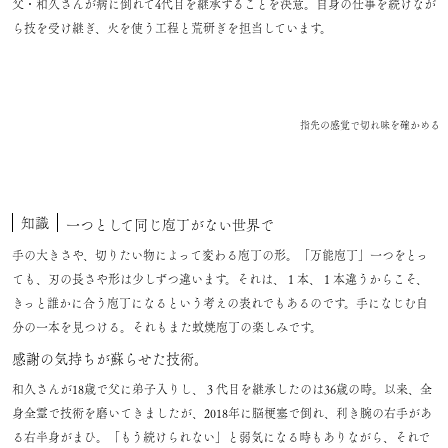
父・和久さんが病に倒れて4代目を継承することを決意。自身の仕事を続けなが
ら技を受け継ぎ、火を使う工程と荒研ぎを担当しています。
指先の感覚で切れ味を確かめる
知識
一つとして同じ庖丁がない世界で
手の大きさや、切りたい物によって変わる庖丁の形。「万能庖丁」一つをとっ
ても、刃の長さや形は少しずつ違います。それは、１本、１本違うからこそ、
きっと誰かに合う庖丁になるという考えの表れでもあるのです。手になじむ自
分の一本を見つける。それもまた蚊焼庖丁の楽しみです。
感謝の気持ちが蘇らせた技術。
和久さんが18歳で父に弟子入りし、３代目を継承したのは36歳の時。以来、全
身全霊で技術を磨いてきましたが、2018年に脳梗塞で倒れ、利き腕の右手があ
る右半身がまひ。「もう続けられない」と弱気になる時もありながら、それで