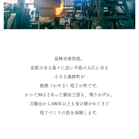
長崎市南西部。
炭鉱のある島々に近い半島の入江にある
小さな漁師町が
蚊焼（かやき）庖丁の町です。
かつて30ほどあった鍛治工房も、残りわずか。
刀鍛冶から100年以上も受け継がれてきた
庖丁づくりの技を体験します。